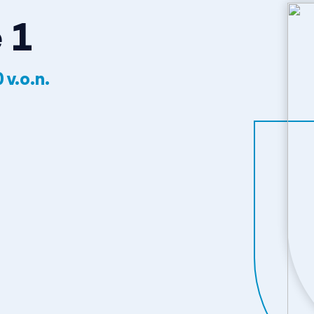
 1
0
v.o.n.