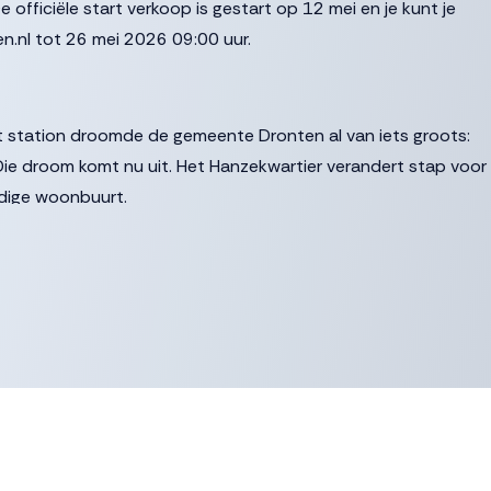
fficiële start verkoop is gestart op 12 mei en je kunt je
en.nl tot 26 mei 2026 09:00 uur.
t station droomde de gemeente Dronten al van iets groots:
Die droom komt nu uit. Het Hanzekwartier verandert stap voor
ndige woonbuurt.
raks schiereilanden vol groen, water en verschillende
r waar je tegelijk de voorzieningen én de gezelligheid van
buurt met 96 gloednieuwe, energiezuinige woningen waar je
od is opvallend divers. Van jong tot ouder, van singles tot
ek die past.