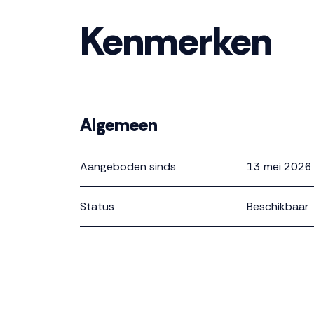
Waterrijk is ontworpen met oog voor de toekom
uiteraard voldoen de woningen aan de nieuws
Kenmerken
Algemeen
Aangeboden sinds
13 mei 2026
Status
Beschikbaar