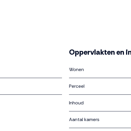
st. De wijk is echt anders dan een traditionele woonwijk. En
te duurzaamheidseisen met een energielabel A+++.
Oppervlakten en i
Wonen
Perceel
Inhoud
Aantal kamers