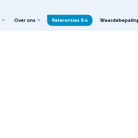
Over ons
Referenties
9.4
Waardebepalin