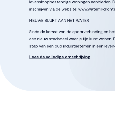
levensloopbestendige woningen aanbieden. De o
inschrijven via de website: www.waterrijkdront
NIEUWE BUURT AAN HET WATER
Sinds de komst van de spoorverbinding en he
een nieuw stadsdeel waar je fijn kunt wonen. 
stap van een oud industrieterrein in een leve
Lees de volledige omschrijving
Tussen het centrum en het station ontstaan st
soorten woningen. Een plek die rust geeft, maa
Dronten binnen handbereik hebt.
Waterrijk is één van die schiereilanden. Een 
altijd dichtbij groen en water woont. Het aanb
stellen en gezinnen: iedereen vindt hier een pl
MODERNE WOONWIJK