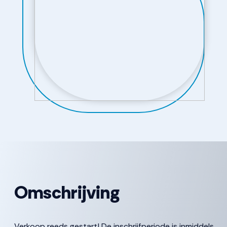
Omschrijving
Verkoop reeds gestart! De inschrijfperiode is inmiddels