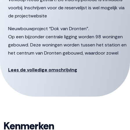
voorbij. Inschrijven voor de reservelijst is wel mogelijk via
de projectwebsite
Nieuwbouwproject “Dok van Dronten”.
Op een bijzonder centrale ligging worden 98 woningen
gebouwd. Deze woningen worden tussen het station en
het centrum van Dronten gebouwd, waardoor zowel
het station van Dronten alsmede het winkelcentrum
Suydersee op steenworp afstand gelegen zijn. Het
Lees de volledige omschrijving
project bestaat uit 2 gebouwen te weten het
Pleingebouw en het Carré.
Locatie
De ambitie is om het gebied om te toveren tot een
kwalitatief hoogwaardige en levendige woonbuurt voor
Kenmerken
diverse doelgroepen. Onderdeel is een prachtig,