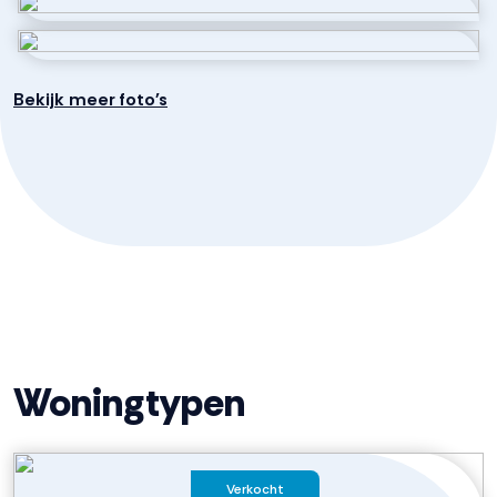
eengezinswoningen, appartementen en commerciële
ruimten. Dit complex wordt in een vierkant gebouwd,
waardoor de benaming Carré is ontstaan. Aan de
Bekijk meer foto's
binnenzijde van het Carré zal de parkeergelegenheid
aangelegd worden. Ook hier zal op enkele hoeken op de
begane grond een commerciële ruimte worden
gebouwd. De diversiteit van het aanbod maakt het
Carré speels. De mix van eengezinswoningen met een
tuin en appartementen met een balkon zal een
harmonieuze samenleving gaan brengen.
In totaal worden er in Het Carré 18 eengezinswoningen
gerealiseerd. De woningen krijgen een heerlijke diepe tuin
of keuze voor een dakterras of entresol. Ook komen er
Woningtypen
in dit woonblok 17 appartementen met uitzicht op de
binnenhaven of met een stads karakter.
Kortom, wilt u centraal wonen in het centrum van
Verkocht