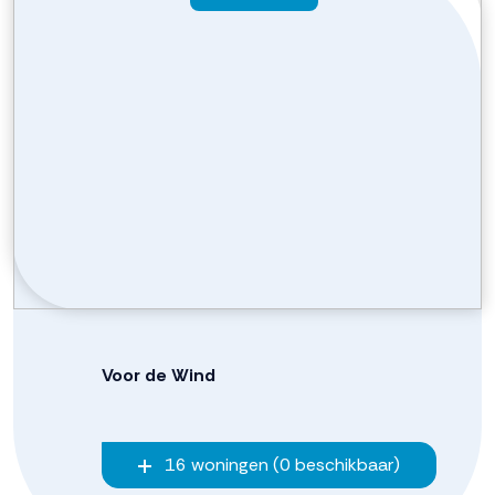
Dronten op een bruisende locatie met uitzicht op het
vaarwater? Neem contact op met de verkopend
makelaars!
https://www.dokvandronten.nl/
Voor de Wind
16 woningen (0 beschikbaar)